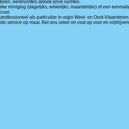
ren, werkruimtes alsook privé ruimtes.
ieke reiniging (dagelijks, wekelijks, maandelijks) of een eenma
ecuur.
rofessioneel als particulier in regio West- en Oost-Vlaanderen
s service op maat. Bel ons zeker en vast op voor en vrijblijvend