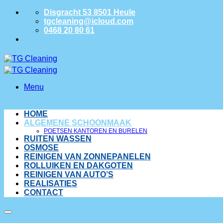
Disgracht 53 8501 Heule
tgcleaning@icloud.com
0468 20 80 61
Menu
HOME
ALGEMENE SCHOONMAAK
POETSEN KANTOREN EN BURELEN
RUITEN WASSEN
OSMOSE
REINIGEN VAN ZONNEPANELEN
ROLLUIKEN EN DAKGOTEN
REINIGEN VAN AUTO’S
REALISATIES
CONTACT